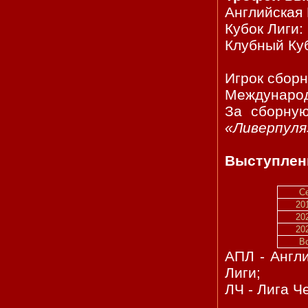
Английская 
Кубок Лиги: 
Клубный Куб
Игрок сбор
Международн
За сборную
«Ливерпуля
Выступлени
С
20
20
20
В
АПЛ - Англи
Лиги;
ЛЧ - Лига Ч