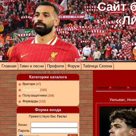
Сайт 
«Л
Главная
Гимн и песни
Профили
Форум
Таблица Сезона
Категории каталога
Вратари
[47]
Главная
»
Профили
»
Быв
Защитники
[141]
Полузащитники
[164]
Уильямс, Неко
Форварды
[122]
Форма входа
Приветствую Вас
Гость
!
Логин:
Пароль: