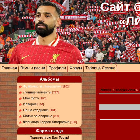
Сайт 
«Л
Главная
Гимн и песни
Профили
Форум
Таблица Сезона
Альбомы
Футболисты Ливерпуля
[1802]
Главная
»
Фотоальбом
»
Лучшие моменты
[797]
Мои фото
[194]
История
[164]
Не на стадионе.
[191]
Матчи за сборные
[269]
Фернандо Торрес Биография
[100]
Форма входа
Приветствую Вас
Гость
!