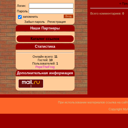
« Пр
Логин:
Пароль:
Всего комментариев:
0
запомнить
Забыл пароль
|
Регистрация
Наши Партнеры
Каталог ссылок
Статистика
Онлайн всего:
11
Гостей:
10
Пользователей:
1
PepeTheFrog
Дополнительная информация
При использовании материалов ссылка на сайт
Copyright My