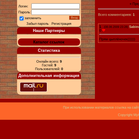
« Пр
Логин:
Пароль:
Всего комментариев:
1
запомнить
Забыл пароль
|
Регистрация
1
Sabin
(08.06.2009 23:28)
Наши Партнеры
0
Прям цыплёночек))))))
Каталог ссылок
Статистика
Онлайн всего:
9
Гостей:
9
Пользователей:
0
Дополнительная информация
При использовании материалов ссылка на сайт
Copyright My