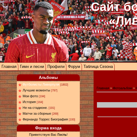
Сайт б
«Ли
Главная
Гимн и песни
Профили
Форум
Таблица Сезона
Альбомы
Футболисты Ливерпуля
[1802]
Главная
»
Фотоальбом
»
Лучшие моменты
[797]
Мои фото
[194]
История
[164]
Не на стадионе.
[191]
Матчи за сборные
[269]
Фернандо Торрес Биография
[100]
Форма входа
Приветствую Вас
Гость
!