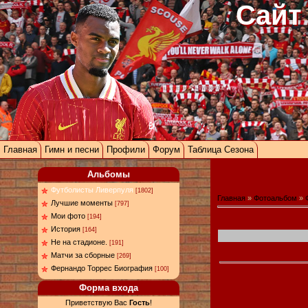
Сайт
Главная
Гимн и песни
Профили
Форум
Таблица Сезона
Альбомы
Футболисты Ливерпуля
[1802]
Главная
»
Фотоальбом
»
Лучшие моменты
[797]
Мои фото
[194]
История
[164]
Не на стадионе.
[191]
Матчи за сборные
[269]
Фернандо Торрес Биография
[100]
Форма входа
Приветствую Вас
Гость
!