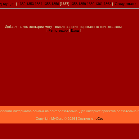
едыдущая
|
1352
1353
1354
1355
1356
[
1357
]
1358
1359
1360
1361
1362
|
Следующая »
Добавлять комментарии могут только зарегистрированные пользователи.
[
Регистрация
|
Вход
]
овании материалов ссылка на сайт обязательна. Для интернет проектов обязательна 
Copyright MyCorp © 2026 |
Хостинг от
uCoz