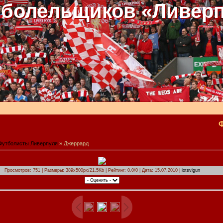
 болельщиков «Ливер
Футболисты Ливерпуля
» Джеррард
Просмотров: 751 | Размеры: 389x500px/21.5Kb | Рейтинг: 0.0/0 | Дата: 15.07.2010 |
iotsvigun