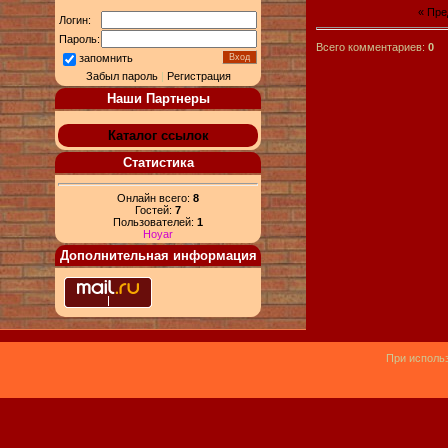
« Пр
Логин:
Пароль:
Всего комментариев:
0
запомнить
Забыл пароль
|
Регистрация
Наши Партнеры
Каталог ссылок
Статистика
Онлайн всего:
8
Гостей:
7
Пользователей:
1
Hoyar
Дополнительная информация
При использ