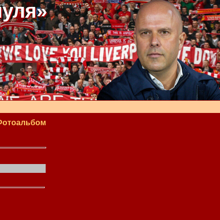
пуля»
Фотоальбом