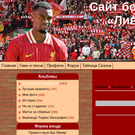
Сайт б
«Ли
Главная
Гимн и песни
Профили
Форум
Таблица Сезона
Альбомы
Футболисты Ливерпуля
[1802]
Главная
»
Фотоальбом
»
Лучшие моменты
[797]
Мои фото
[194]
История
[164]
Не на стадионе.
[191]
Матчи за сборные
[269]
Фернандо Торрес Биография
[100]
Форма входа
Приветствую Вас
Гость
!