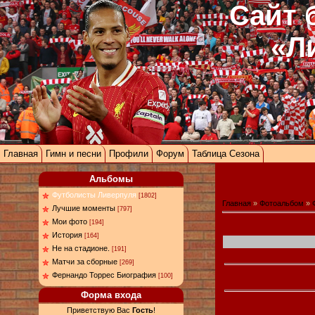
Сайт 
«Л
Главная
Гимн и песни
Профили
Форум
Таблица Сезона
Альбомы
Футболисты Ливерпуля
[1802]
Главная
»
Фотоальбом
»
Лучшие моменты
[797]
Мои фото
[194]
История
[164]
Не на стадионе.
[191]
Матчи за сборные
[269]
Фернандо Торрес Биография
[100]
Форма входа
Приветствую Вас
Гость
!