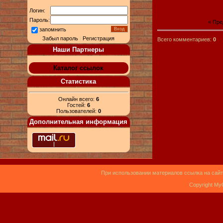
Логин:
Пароль:
« Пр
запомнить
Забыл пароль
|
Регистрация
Всего комментариев:
0
Наши Партнеры
Каталог ссылок
Статистика
Онлайн всего:
6
Гостей:
6
Пользователей:
0
Дополнительная информация
При использовании материалов ссылка на сайт
Copyright My