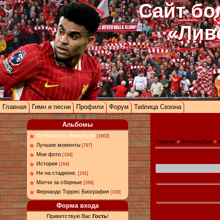
Сайт бо
«Лив
Главная
Гимн и песни
Профили
Форум
Таблица Сезона
Альбомы
Футболисты Ливерпуля
[1802]
Главная
»
Фотоальбом
»
Лучшие моменты
[797]
Мои фото
[194]
История
[164]
Не на стадионе.
[191]
Матчи за сборные
[269]
Фернандо Торрес Биография
[100]
Форма входа
Приветствую Вас
Гость
!