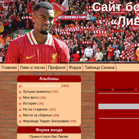
Сайт б
«Ли
Главная
Гимн и песни
Профили
Форум
Таблица Сезона
Альбомы
Футболисты Ливерпуля
[1802]
Главная
»
Фотоальбом
»
Лучшие моменты
[797]
Мои фото
[194]
История
[164]
Не на стадионе.
[191]
Матчи за сборные
[269]
Фернандо Торрес Биография
[100]
Форма входа
Приветствую Вас
Гость
!