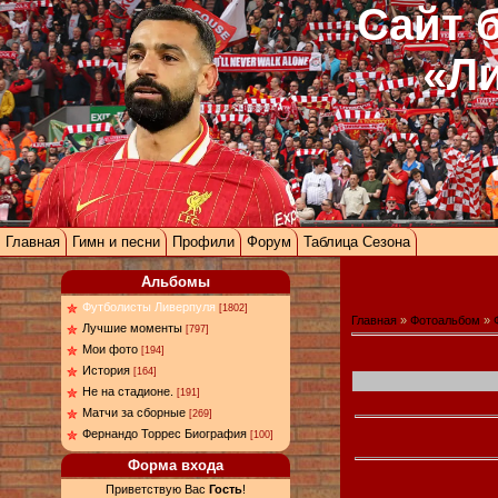
Сайт 
«Л
Главная
Гимн и песни
Профили
Форум
Таблица Сезона
Альбомы
Футболисты Ливерпуля
[1802]
Главная
»
Фотоальбом
»
Лучшие моменты
[797]
Мои фото
[194]
История
[164]
Не на стадионе.
[191]
Матчи за сборные
[269]
Фернандо Торрес Биография
[100]
Форма входа
Приветствую Вас
Гость
!