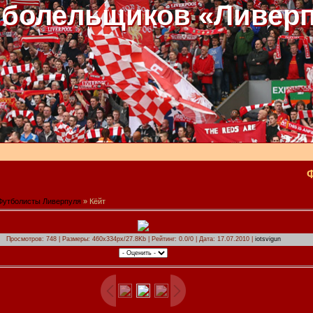
 болельщиков «Ливер
Футболисты Ливерпуля
» Кёйт
Просмотров: 748 | Размеры: 460x334px/27.8Kb | Рейтинг: 0.0/0 | Дата: 17.07.2010 |
iotsvigun