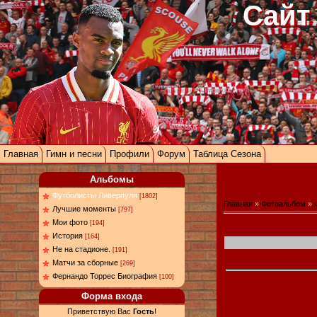
Сайт
Главная
Гимн и песни
Профили
Форум
Таблица Сезона
Альбомы
Футболисты Ливерпуля
[1802]
Главная
»
Фотоальбом
»
Лучшие моменты
[797]
Мои фото
[194]
История
[164]
Не на стадионе.
[191]
Матчи за сборные
[269]
Фернандо Торрес Биография
[100]
Форма входа
Приветствую Вас
Гость
!