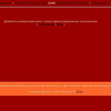
едыдущая
|
1239
1240
1241
1242
1243
[
1244
]
1245
1246
1247
1248
1249
|
Следующая »
Добавлять комментарии могут только зарегистрированные пользователи.
[
Регистрация
|
Вход
]
овании материалов ссылка на сайт обязательна. Для интернет проектов обязательна 
Copyright MyCorp © 2026 |
Хостинг от
uCoz