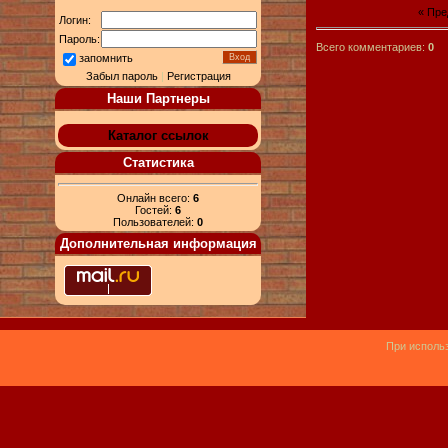
« Пр
Логин:
Пароль:
Всего комментариев:
0
запомнить
Забыл пароль
|
Регистрация
Наши Партнеры
Каталог ссылок
Статистика
Онлайн всего:
6
Гостей:
6
Пользователей:
0
Дополнительная информация
При использ