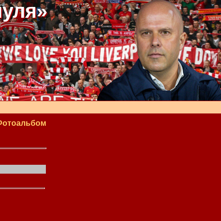
пуля»
Фотоальбом