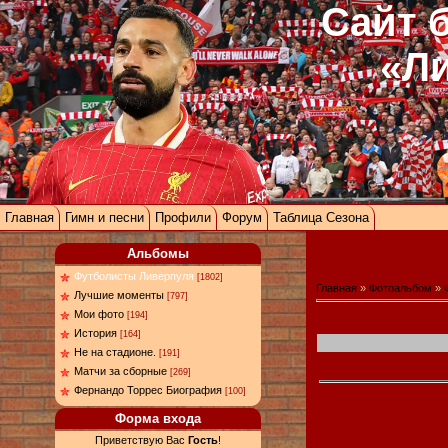
Сайт 
«Л
Главная
Гимн и песни
Профили
Форум
Таблица Сезона
Альбомы
Футболисты Ливерпуля
[1802]
Главная
»
Фотоальбом
»
Лучшие моменты
[797]
Мои фото
[194]
История
[164]
Не на стадионе.
[191]
Матчи за сборные
[269]
Фернандо Торрес Биография
[100]
Форма входа
Приветствую Вас
Гость
!