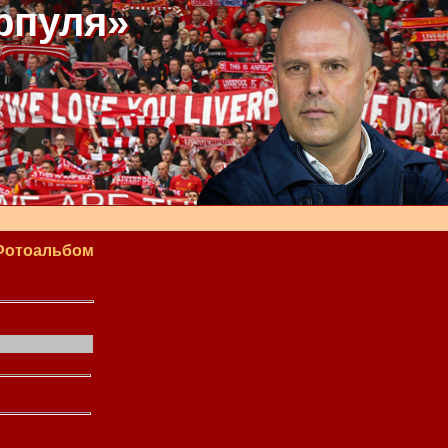
рпуля»
Фотоальбом