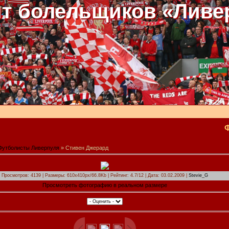
т болельщиков «Ливе
Футболисты Ливерпуля
» Стивен Джерард
Просмотров: 4139 | Размеры: 610x410px/66.8Kb | Рейтинг: 4.7/12 | Дата: 03.02.2009 |
Stevie_G
Просмотреть фотографию в реальном размере