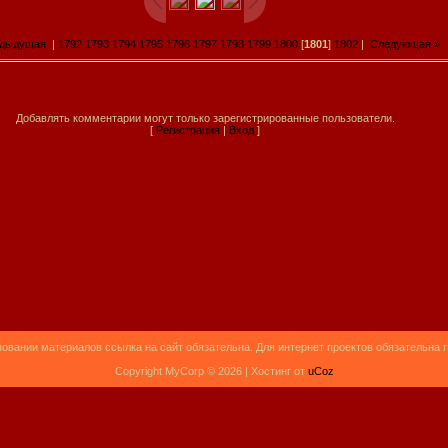
едыдущая
|
1792
1793
1794
1795
1796
1797
1798
1799
1800
[
1801
]
1802
|
Следующая »
Добавлять комментарии могут только зарегистрированные пользователи.
[
Регистрация
|
Вход
]
овании материалов ссылка на сайт обязательна. Для интернет проектов обязательна 
Copyright MyCorp © 2026 |
Хостинг от
uCoz