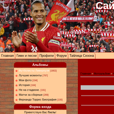
Сай
Главная
Гимн и песни
Профили
Форум
Таблица Сезона
Альбомы
Футболисты Ливерпуля
[1802]
Главная
»
Фотоальбом
»
Лучшие моменты
[797]
Мои фото
[194]
История
[164]
Не на стадионе.
[191]
Матчи за сборные
[269]
Фернандо Торрес Биография
[100]
Форма входа
Приветствую Вас
Гость
!