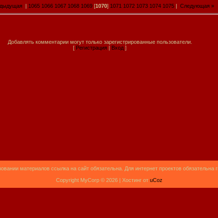
едыдущая
|
1065
1066
1067
1068
1069
[
1070
]
1071
1072
1073
1074
1075
|
Следующая »
Добавлять комментарии могут только зарегистрированные пользователи.
[
Регистрация
|
Вход
]
овании материалов ссылка на сайт обязательна. Для интернет проектов обязательна 
Copyright MyCorp © 2026 |
Хостинг от
uCoz