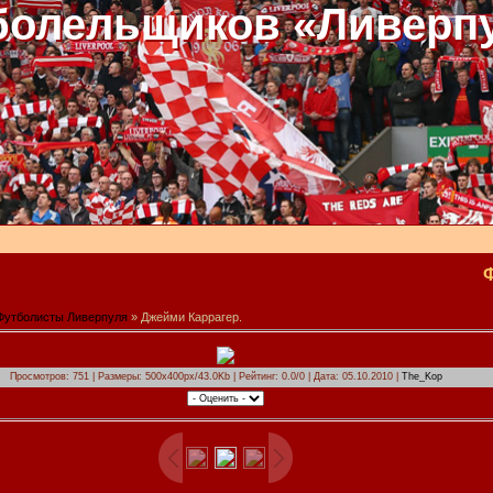
болельщиков «Ливерп
Футболисты Ливерпуля
» Джейми Каррагер.
Просмотров: 751 | Размеры: 500x400px/43.0Kb | Рейтинг: 0.0/0 | Дата: 05.10.2010 |
The_Kop