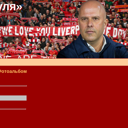
уля»
Фотоальбом