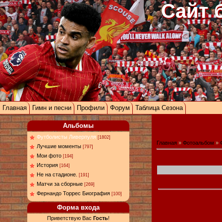
Сайт 
Главная
Гимн и песни
Профили
Форум
Таблица Сезона
Альбомы
Футболисты Ливерпуля
[1802]
Главная
»
Фотоальбом
»
Лучшие моменты
[797]
Мои фото
[194]
История
[164]
Не на стадионе.
[191]
Матчи за сборные
[269]
Фернандо Торрес Биография
[100]
Форма входа
Приветствую Вас
Гость
!