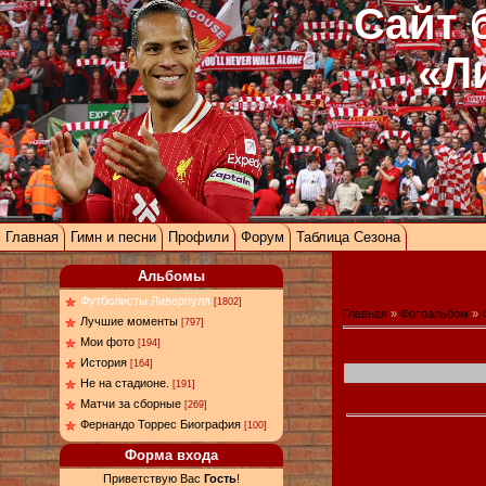
Сайт 
«Л
Главная
Гимн и песни
Профили
Форум
Таблица Сезона
Альбомы
Футболисты Ливерпуля
[1802]
Главная
»
Фотоальбом
»
Лучшие моменты
[797]
Мои фото
[194]
История
[164]
Не на стадионе.
[191]
Матчи за сборные
[269]
Фернандо Торрес Биография
[100]
Форма входа
Приветствую Вас
Гость
!