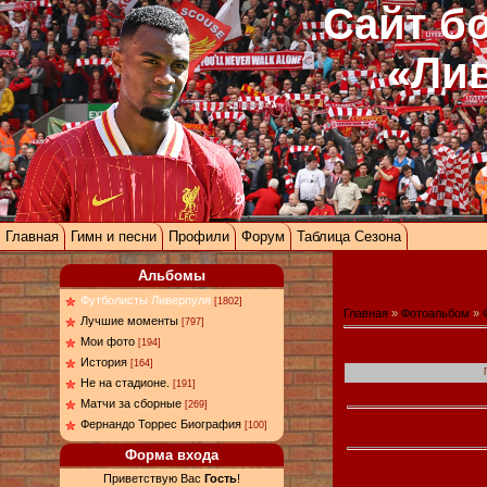
Сайт б
«Ли
Главная
Гимн и песни
Профили
Форум
Таблица Сезона
Альбомы
Футболисты Ливерпуля
[1802]
Главная
»
Фотоальбом
»
Лучшие моменты
[797]
Мои фото
[194]
История
[164]
Не на стадионе.
[191]
Матчи за сборные
[269]
Фернандо Торрес Биография
[100]
Форма входа
Приветствую Вас
Гость
!