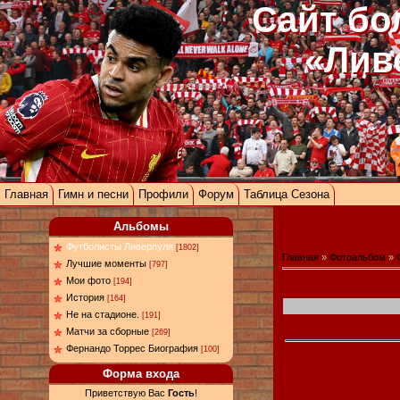
Сайт бо
«Лив
Главная
Гимн и песни
Профили
Форум
Таблица Сезона
Альбомы
Футболисты Ливерпуля
[1802]
Главная
»
Фотоальбом
»
Лучшие моменты
[797]
Мои фото
[194]
История
[164]
Не на стадионе.
[191]
Матчи за сборные
[269]
Фернандо Торрес Биография
[100]
Форма входа
Приветствую Вас
Гость
!