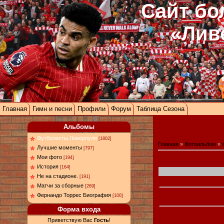
Сайт бо
«Лив
Главная
Гимн и песни
Профили
Форум
Таблица Сезона
Альбомы
Футболисты Ливерпуля
[1802]
Главная
»
Фотоальбом
»
Лучшие моменты
[797]
Мои фото
[194]
История
[164]
Не на стадионе.
[191]
Матчи за сборные
[269]
Фернандо Торрес Биография
[100]
Форма входа
Приветствую Вас
Гость
!