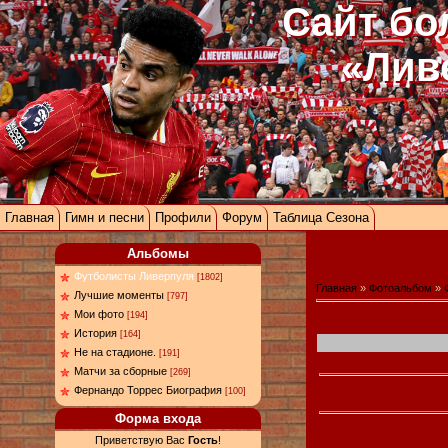
Сайт бо
«Лив
Главная
Гимн и песни
Профили
Форум
Таблица Сезона
Альбомы
Футболисты Ливерпуля
[1802]
Главная
»
Фотоальбом
»
Лучшие моменты
[797]
Мои фото
[194]
История
[164]
Не на стадионе.
[191]
Матчи за сборные
[269]
Фернандо Торрес Биография
[100]
Форма входа
Приветствую Вас
Гость
!