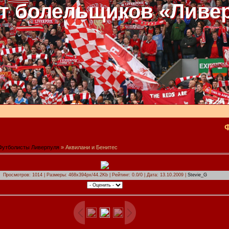
т болельщиков «Ливе
Футболисты Ливерпуля
» Аквилани и Бенитес
Просмотров: 1014 | Размеры: 468x394px/44.2Kb | Рейтинг: 0.0/0 | Дата: 13.10.2009 |
Stevie_G