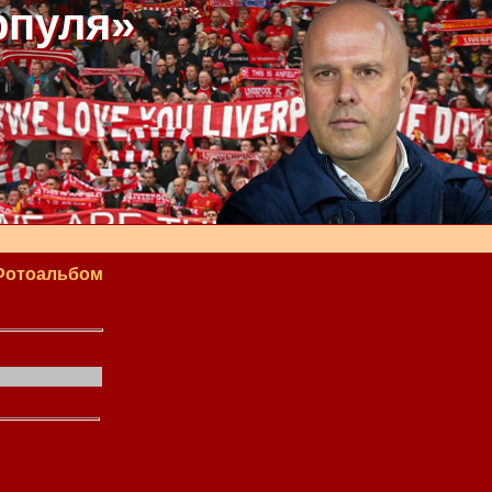
рпуля»
Фотоальбом