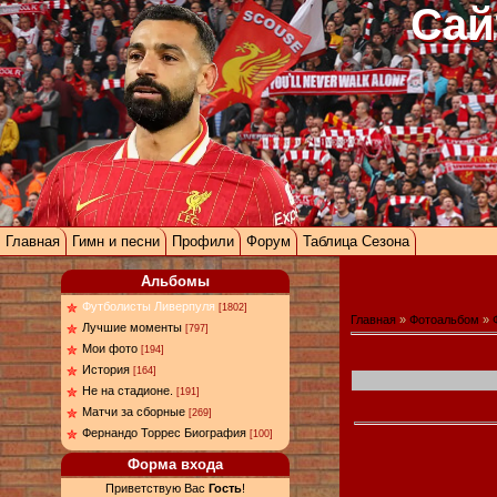
Сай
Главная
Гимн и песни
Профили
Форум
Таблица Сезона
Альбомы
Футболисты Ливерпуля
[1802]
Главная
»
Фотоальбом
»
Лучшие моменты
[797]
Мои фото
[194]
История
[164]
Не на стадионе.
[191]
Матчи за сборные
[269]
Фернандо Торрес Биография
[100]
Форма входа
Приветствую Вас
Гость
!