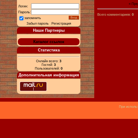
« Пр
Логин:
Пароль:
Всего комментариев:
0
запомнить
Забыл пароль
|
Регистрация
Наши Партнеры
Каталог ссылок
Статистика
Онлайн всего:
3
Гостей:
3
Пользователей:
0
Дополнительная информация
При использ