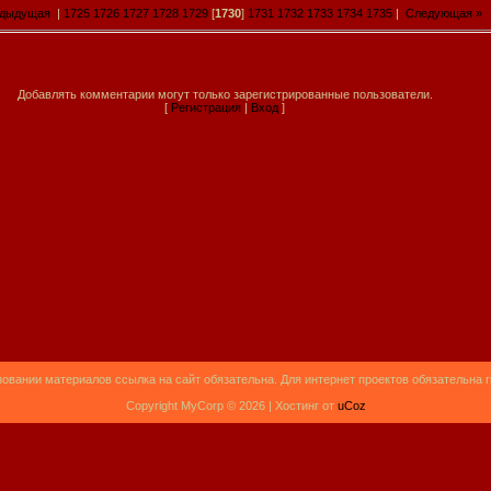
едыдущая
|
1725
1726
1727
1728
1729
[
1730
]
1731
1732
1733
1734
1735
|
Следующая »
Добавлять комментарии могут только зарегистрированные пользователи.
[
Регистрация
|
Вход
]
овании материалов ссылка на сайт обязательна. Для интернет проектов обязательна 
Copyright MyCorp © 2026 |
Хостинг от
uCoz