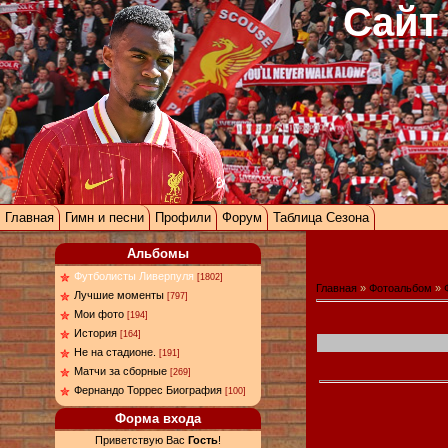
Сайт
Главная
Гимн и песни
Профили
Форум
Таблица Сезона
Альбомы
Футболисты Ливерпуля
[1802]
Главная
»
Фотоальбом
»
Лучшие моменты
[797]
Мои фото
[194]
История
[164]
Не на стадионе.
[191]
Матчи за сборные
[269]
Фернандо Торрес Биография
[100]
Форма входа
Приветствую Вас
Гость
!