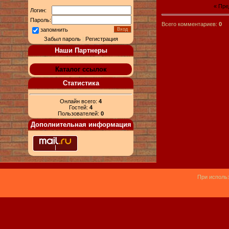
« Пр
Логин:
Пароль:
Всего комментариев:
0
запомнить
Забыл пароль
|
Регистрация
Наши Партнеры
Каталог ссылок
Статистика
Онлайн всего:
4
Гостей:
4
Пользователей:
0
Дополнительная информация
При использ