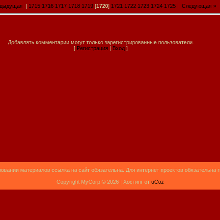
едыдущая
|
1715
1716
1717
1718
1719
[
1720
]
1721
1722
1723
1724
1725
|
Следующая »
Добавлять комментарии могут только зарегистрированные пользователи.
[
Регистрация
|
Вход
]
овании материалов ссылка на сайт обязательна. Для интернет проектов обязательна 
Copyright MyCorp © 2026 |
Хостинг от
uCoz