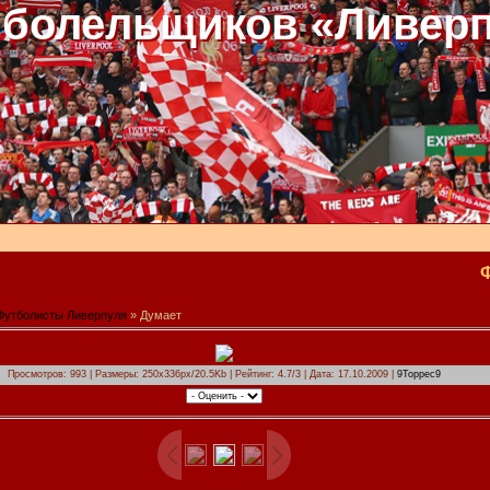
 болельщиков «Ливер
Футболисты Ливерпуля
» Думает
Просмотров: 993 | Размеры: 250x336px/20.5Kb | Рейтинг: 4.7/3 | Дата: 17.10.2009 |
9Торрес9