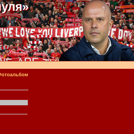
пуля»
Фотоальбом