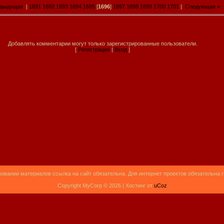
едыдущая
|
1691
1692
1693
1694
1695
[
1696
]
1697
1698
1699
1700
1701
|
Следующая »
Добавлять комментарии могут только зарегистрированные пользователи.
[
Регистрация
|
Вход
]
овании материалов ссылка на сайт обязательна. Для интернет проектов обязательна 
Copyright MyCorp © 2026 |
Хостинг от
uCoz