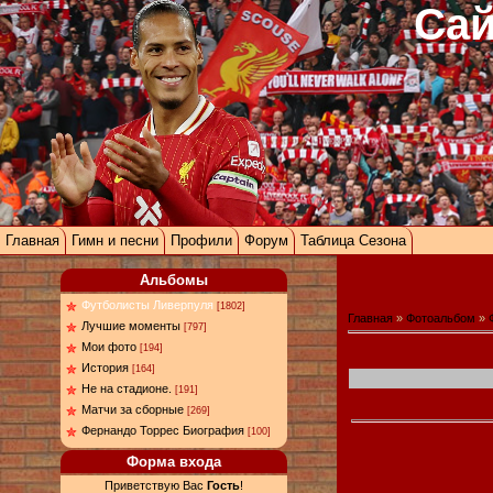
Сай
Главная
Гимн и песни
Профили
Форум
Таблица Сезона
Альбомы
Футболисты Ливерпуля
[1802]
Главная
»
Фотоальбом
»
Лучшие моменты
[797]
Мои фото
[194]
История
[164]
Не на стадионе.
[191]
Матчи за сборные
[269]
Фернандо Торрес Биография
[100]
Форма входа
Приветствую Вас
Гость
!