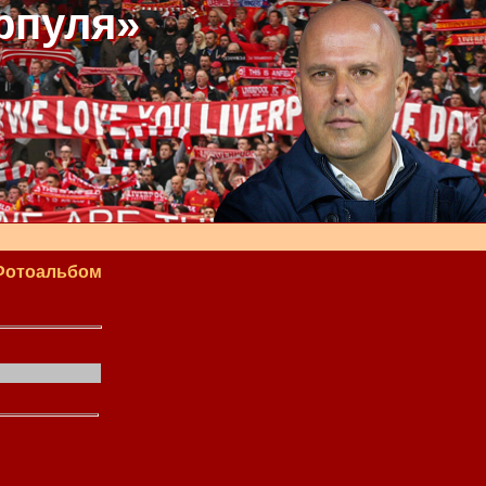
рпуля»
Фотоальбом