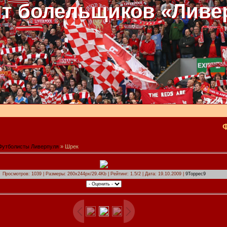
т болельщиков «Ливе
Футболисты Ливерпуля
» Шрек
Просмотров: 1039 | Размеры: 260x244px/29.4Kb | Рейтинг: 1.5/2 | Дата: 19.10.2009 |
9Торрес9