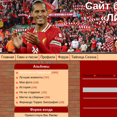
Сайт 
«Л
Главная
Гимн и песни
Профили
Форум
Таблица Сезона
Альбомы
Футболисты Ливерпуля
[1802]
Главная
»
Фотоальбом
»
Лучшие моменты
[797]
Мои фото
[194]
История
[164]
Не на стадионе.
[191]
Матчи за сборные
[269]
Фернандо Торрес Биография
[100]
Форма входа
Приветствую Вас
Гость
!