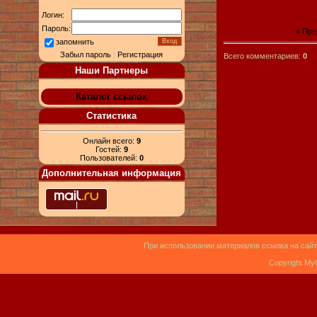
Логин:
Пароль:
« Пр
запомнить
Забыл пароль
|
Регистрация
Всего комментариев:
0
Наши Партнеры
Каталог ссылок
Статистика
Онлайн всего:
9
Гостей:
9
Пользователей:
0
Дополнительная информация
При использовании материалов ссылка на сайт
Copyright My