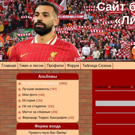
Сайт 
«Л
Главная
Гимн и песни
Профили
Форум
Таблица Сезона
Альбомы
Футболисты Ливерпуля
[1802]
Главная
»
Фотоальбом
»
Лучшие моменты
[797]
Мои фото
[194]
История
[164]
Не на стадионе.
[191]
Матчи за сборные
[269]
Фернандо Торрес Биография
[100]
Форма входа
Приветствую Вас
Гость
!