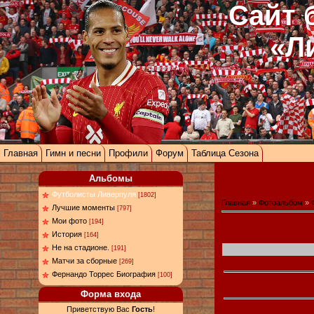
Сайт 
«Л
Главная
Гимн и песни
Профили
Форум
Таблица Сезона
Альбомы
Футболисты Ливерпуля
[1802]
Главная
»
Фотоальбом
»
Лучшие моменты
[797]
Мои фото
[194]
История
[164]
Не на стадионе.
[191]
Матчи за сборные
[269]
Фернандо Торрес Биография
[100]
Форма входа
Приветствую Вас
Гость
!