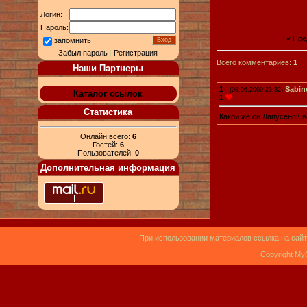
Логин:
Пароль:
« Пр
запомнить
Забыл пароль
|
Регистрация
Всего комментариев:
1
Наши Партнеры
1
Sabin
(08.06.2009 23:32)
Каталог ссылок
1
Статистика
Какой же он ЛапусёноК вс
Онлайн всего:
6
Гостей:
6
Пользователей:
0
Дополнительная информация
При использовании материалов ссылка на сайт
Copyright My