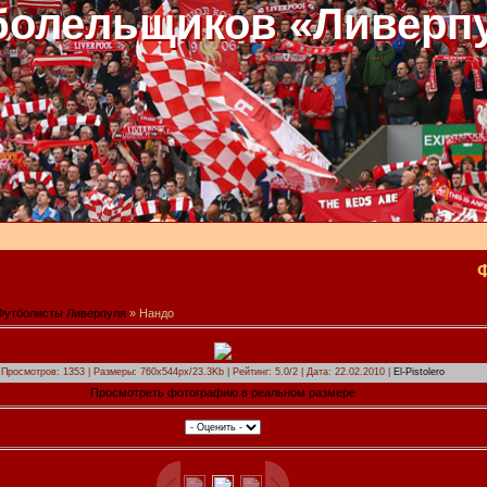
болельщиков «Ливерп
Футболисты Ливерпуля
» Нандо
Просмотров: 1353 | Размеры: 760x544px/23.3Kb | Рейтинг: 5.0/2 | Дата: 22.02.2010 |
El-Pistolero
Просмотреть фотографию в реальном размере