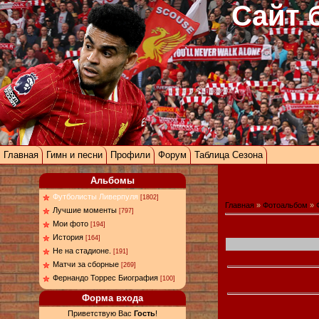
Сайт 
Главная
Гимн и песни
Профили
Форум
Таблица Сезона
Альбомы
Футболисты Ливерпуля
[1802]
Главная
»
Фотоальбом
»
Лучшие моменты
[797]
Мои фото
[194]
История
[164]
Не на стадионе.
[191]
Матчи за сборные
[269]
Фернандо Торрес Биография
[100]
Форма входа
Приветствую Вас
Гость
!