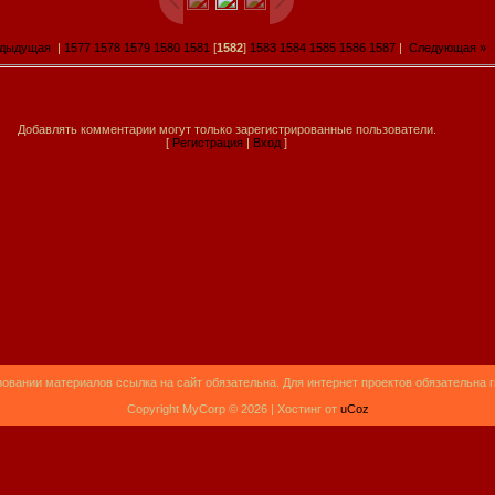
едыдущая
|
1577
1578
1579
1580
1581
[
1582
]
1583
1584
1585
1586
1587
|
Следующая »
Добавлять комментарии могут только зарегистрированные пользователи.
[
Регистрация
|
Вход
]
овании материалов ссылка на сайт обязательна. Для интернет проектов обязательна 
Copyright MyCorp © 2026 |
Хостинг от
uCoz