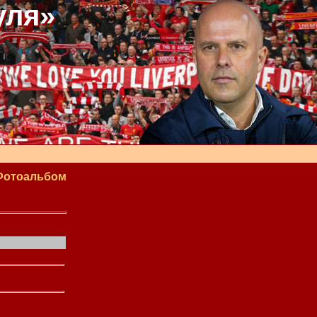
уля»
Фотоальбом