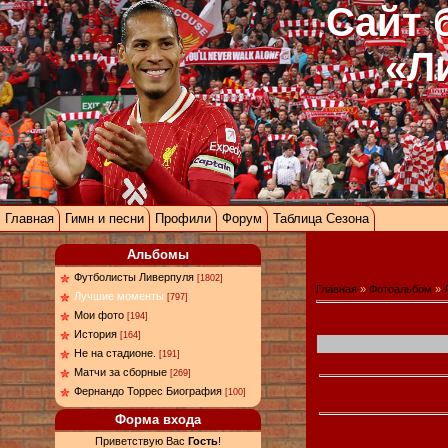
Сайт 
«Л
Главная
Гимн и песни
Профили
Форум
Таблица Сезона
Альбомы
Футболисты Ливерпуля
[1802]
Главная
»
Фотоальбом
»
Лучшие моменты
[797]
Мои фото
[194]
История
[164]
Не на стадионе.
[191]
Матчи за сборные
[269]
Фернандо Торрес Биография
[100]
Форма входа
Приветствую Вас
Гость
!