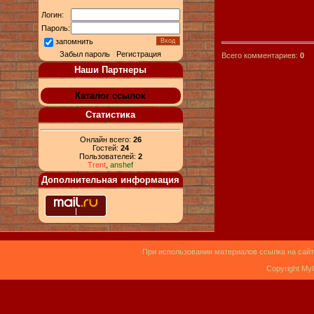
Логин:
Пароль:
запомнить
Забыл пароль
|
Регистрация
Всего комментариев:
0
Наши Партнеры
Каталог ссылок
Статистика
Онлайн всего:
26
Гостей:
24
Пользователей:
2
Trent
,
anshef
Дополнительная информация
При использовании материалов ссылка на сайт
Copyright My