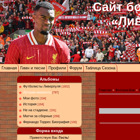
Сайт б
«Ли
Главная
Гимн и песни
Профили
Форум
Таблица Сезона
Альбомы
Футболисты Ливерпуля
[1802]
Главная
»
Фотоальбом
»
Лучшие моменты
[797]
Мои фото
[194]
История
[164]
Не на стадионе.
[191]
Матчи за сборные
[269]
Фернандо Торрес Биография
[100]
Форма входа
Приветствую Вас
Гость
!