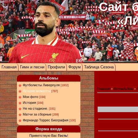
Сайт 
«Л
Главная
Гимн и песни
Профили
Форум
Таблица Сезона
Альбомы
Футболисты Ливерпуля
[1802]
Главная
»
Фотоальбом
»
Лучшие моменты
[797]
Мои фото
[194]
История
[164]
Не на стадионе.
[191]
Матчи за сборные
[269]
Фернандо Торрес Биография
[100]
Форма входа
Приветствую Вас
Гость
!