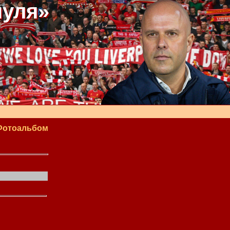
пуля»
Фотоальбом