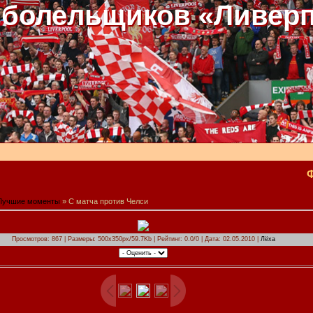
 болельщиков «Ливер
Лучшие моменты
» С матча против Челси
Просмотров: 867 | Размеры: 500x350px/59.7Kb | Рейтинг: 0.0/0 | Дата: 02.05.2010 |
Лёха