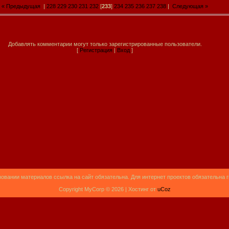
« Предыдущая
|
228
229
230
231
232
[
233
]
234
235
236
237
238
|
Следующая »
Добавлять комментарии могут только зарегистрированные пользователи.
[
Регистрация
|
Вход
]
овании материалов ссылка на сайт обязательна. Для интернет проектов обязательна 
Copyright MyCorp © 2026 |
Хостинг от
uCoz