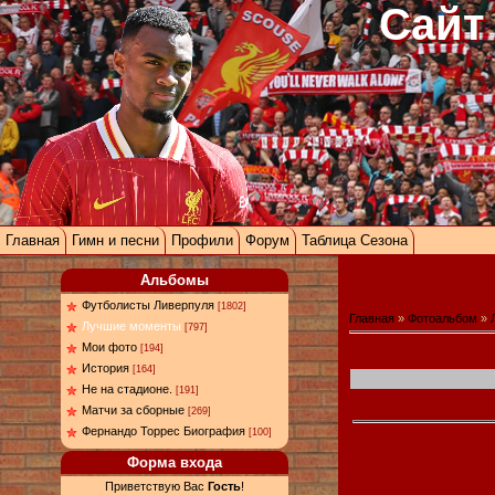
Сайт
Главная
Гимн и песни
Профили
Форум
Таблица Сезона
Альбомы
Футболисты Ливерпуля
[1802]
Главная
»
Фотоальбом
»
Лучшие моменты
[797]
Мои фото
[194]
История
[164]
Не на стадионе.
[191]
Матчи за сборные
[269]
Фернандо Торрес Биография
[100]
Форма входа
Приветствую Вас
Гость
!