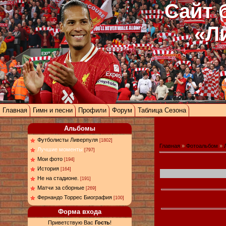
Сайт 
«Л
Главная
Гимн и песни
Профили
Форум
Таблица Сезона
Альбомы
Футболисты Ливерпуля
[1802]
Главная
»
Фотоальбом
»
Лучшие моменты
[797]
Мои фото
[194]
История
[164]
Не на стадионе.
[191]
Матчи за сборные
[269]
Фернандо Торрес Биография
[100]
Форма входа
Приветствую Вас
Гость
!