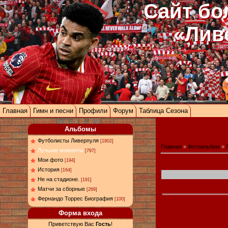
Сайт бо
«Лив
Главная
Гимн и песни
Профили
Форум
Таблица Сезона
Альбомы
Футболисты Ливерпуля
[1802]
Главная
»
Фотоальбом
»
Лучшие моменты
[797]
Мои фото
[194]
История
[164]
Не на стадионе.
[191]
Матчи за сборные
[269]
Фернандо Торрес Биография
[100]
Форма входа
Приветствую Вас
Гость
!