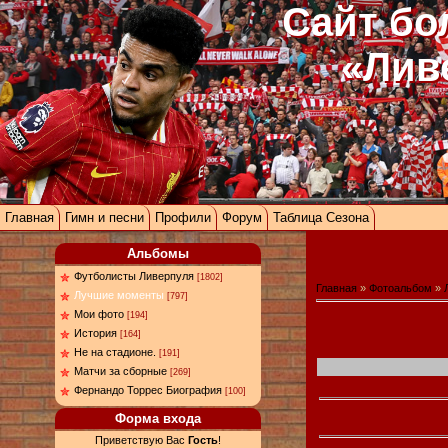
Сайт бо
«Лив
Главная
Гимн и песни
Профили
Форум
Таблица Сезона
Альбомы
Футболисты Ливерпуля
[1802]
Главная
»
Фотоальбом
»
Лучшие моменты
[797]
Мои фото
[194]
История
[164]
Не на стадионе.
[191]
Матчи за сборные
[269]
Фернандо Торрес Биография
[100]
Форма входа
Приветствую Вас
Гость
!