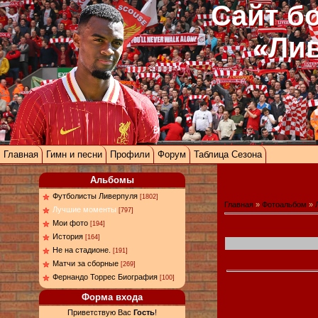
Сайт б
«Ли
Главная
Гимн и песни
Профили
Форум
Таблица Сезона
Альбомы
Футболисты Ливерпуля
[1802]
Главная
»
Фотоальбом
»
Лучшие моменты
[797]
Мои фото
[194]
История
[164]
Не на стадионе.
[191]
Матчи за сборные
[269]
Фернандо Торрес Биография
[100]
Форма входа
Приветствую Вас
Гость
!