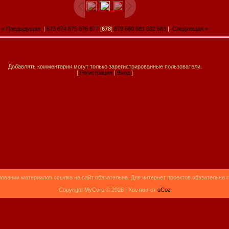
« Предыдущая
|
673
674
675
676
677
[
678
]
679
680
681
682
683
|
Следующая »
Добавлять комментарии могут только зарегистрированные пользователи.
[
Регистрация
|
Вход
]
овании материалов ссылка на сайт обязательна. Для интернет проектов обязательна 
Copyright MyCorp © 2026 |
Хостинг от
uCoz