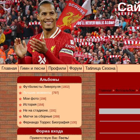
Сай
Главная
Гимн и песни
Профили
Форум
Таблица Сезона
Альбомы
Футболисты Ливерпуля
[1802]
Главная
»
Фотоальбом
»
Лучшие моменты
[797]
Мои фото
[194]
История
[164]
Не на стадионе.
[191]
Матчи за сборные
[269]
Фернандо Торрес Биография
[100]
Форма входа
Приветствую Вас
Гость
!