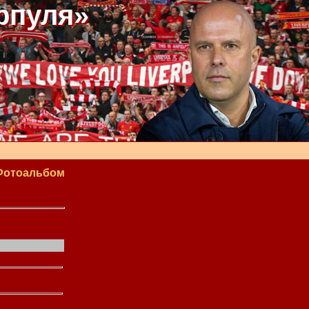
рпуля»
Фотоальбом