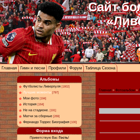
Сайт бо
«Лив
Главная
Гимн и песни
Профили
Форум
Таблица Сезона
Альбомы
Футболисты Ливерпуля
[1802]
Главная
»
Фотоальбом
»
Лучшие моменты
[797]
Мои фото
[194]
История
[164]
Не на стадионе.
[191]
Матчи за сборные
[269]
Фернандо Торрес Биография
[100]
Форма входа
Приветствую Вас
Гость
!