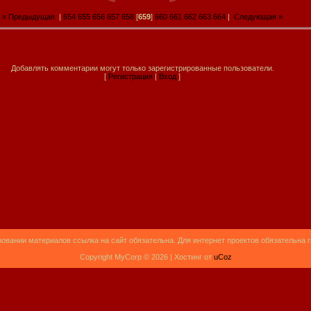
« Предыдущая
|
654
655
656
657
658
[
659
]
660
661
662
663
664
|
Следующая »
Добавлять комментарии могут только зарегистрированные пользователи.
[
Регистрация
|
Вход
]
овании материалов ссылка на сайт обязательна. Для интернет проектов обязательна 
Copyright MyCorp © 2026 |
Хостинг от
uCoz