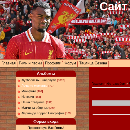
Сайт
Главная
Гимн и песни
Профили
Форум
Таблица Сезона
Альбомы
Футболисты Ливерпуля
[1802]
Главная
»
Фотоальбом
»
Лучшие моменты
[797]
Мои фото
[194]
История
[164]
Не на стадионе.
[191]
Матчи за сборные
[269]
Фернандо Торрес Биография
[100]
Форма входа
Приветствую Вас
Гость
!