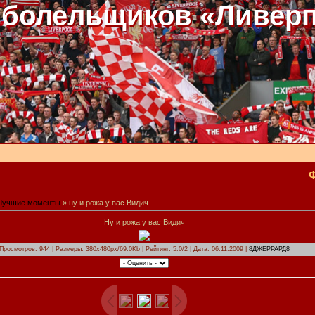
 болельщиков «Ливер
Лучшие моменты
» ну и рожа у вас Видич
Ну и рожа у вас Видич
Просмотров: 944 | Размеры: 380x480px/69.0Kb | Рейтинг: 5.0/2 | Дата: 06.11.2009 |
8ДЖЕРРАРД8