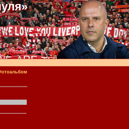
пуля»
Фотоальбом