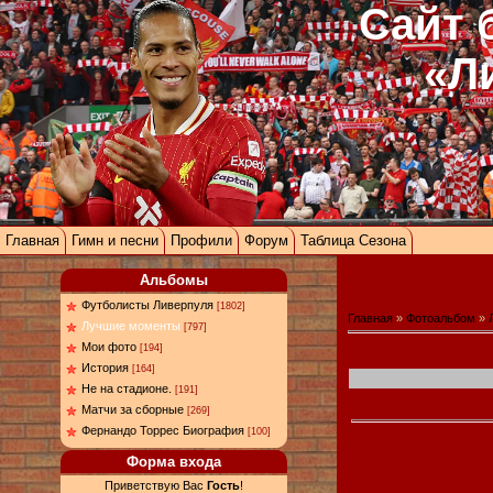
Сайт 
«Л
Главная
Гимн и песни
Профили
Форум
Таблица Сезона
Альбомы
Футболисты Ливерпуля
[1802]
Главная
»
Фотоальбом
»
Лучшие моменты
[797]
Мои фото
[194]
История
[164]
Не на стадионе.
[191]
Матчи за сборные
[269]
Фернандо Торрес Биография
[100]
Форма входа
Приветствую Вас
Гость
!