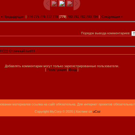
« Предыдущая
|
774
775
776
777
778
[
779
]
780
781
782
783
784
|
Следующая »
Порядок вывода комментариев:
!!!!!)))) Отличный гол!!!!!
Добавлять комментарии могут только зарегистрированные пользователи.
[
Регистрация
|
Вход
]
овании материалов ссылка на сайт обязательна. Для интернет проектов обязательна 
Copyright MyCorp © 2026 |
Хостинг от
uCoz