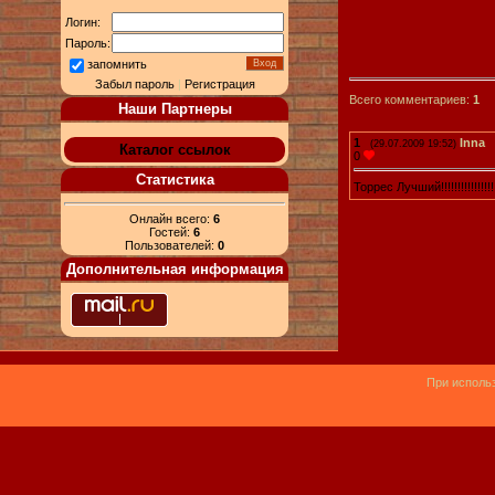
Логин:
Пароль:
запомнить
Забыл пароль
|
Регистрация
Всего комментариев:
1
Наши Партнеры
1
Inna
(29.07.2009 19:52)
Каталог ссылок
0
Статистика
Торрес Лучший!!!!!!!!!!!!!!!
Онлайн всего:
6
Гостей:
6
Пользователей:
0
Дополнительная информация
При использ