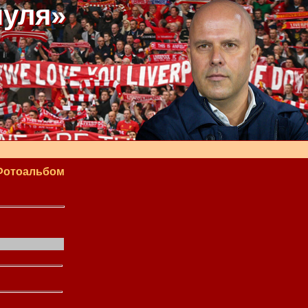
пуля»
Фотоальбом