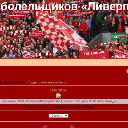
 болельщиков «Ливер
Лучшие моменты
» Торрес забивает гол Челси
01.02.2009 г.
Просмотров: 1800 | Размеры: 640x369px/67.7Kb | Рейтинг: 5.0/2 | Дата: 05.03.2009 |
Stevie_G
Просмотреть фотографию в реальном размере