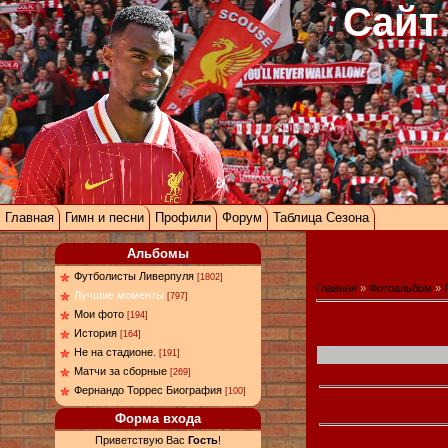
Сайт
Главная
Гимн и песни
Профили
Форум
Таблица Сезона
Альбомы
Футболисты Ливерпуля
[1802]
Главная
»
Фотоальбом
»
Лучшие моменты
[797]
Мои фото
[194]
История
[164]
Не на стадионе.
[191]
Матчи за сборные
[269]
Фернандо Торрес Биография
[100]
Форма входа
Приветствую Вас
Гость
!