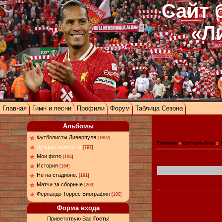
Сайт 
«Л
Главная
Гимн и песни
Профили
Форум
Таблица Сезона
Альбомы
Футболисты Ливерпуля
[1802]
Главная
»
Фотоальбом
»
Лучшие моменты
[797]
Мои фото
[194]
История
[164]
Не на стадионе.
[191]
Матчи за сборные
[269]
Фернандо Торрес Биография
[100]
Форма входа
Приветствую Вас
Гость
!