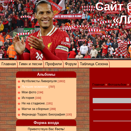
Сайт 
«Л
Главная
Гимн и песни
Профили
Форум
Таблица Сезона
Альбомы
Футболисты Ливерпуля
[1802]
Главная
»
Фотоальбом
»
Лучшие моменты
[797]
Мои фото
[194]
История
[164]
Не на стадионе.
[191]
Матчи за сборные
[269]
Фернандо Торрес Биография
[100]
Форма входа
Приветствую Вас
Гость
!