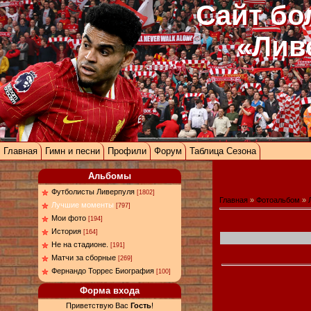
Сайт бо
«Лив
Главная
Гимн и песни
Профили
Форум
Таблица Сезона
Альбомы
Футболисты Ливерпуля
[1802]
Главная
»
Фотоальбом
»
Лучшие моменты
[797]
Мои фото
[194]
История
[164]
Не на стадионе.
[191]
Матчи за сборные
[269]
Фернандо Торрес Биография
[100]
Форма входа
Приветствую Вас
Гость
!