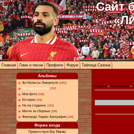
Сайт 
«Л
Главная
Гимн и песни
Профили
Форум
Таблица Сезона
Альбомы
Футболисты Ливерпуля
[1802]
Главная
»
Фотоальбом
»
Лучшие моменты
[797]
Мои фото
[194]
История
[164]
Не на стадионе.
[191]
Матчи за сборные
[269]
Фернандо Торрес Биография
[100]
Форма входа
Приветствую Вас
Гость
!