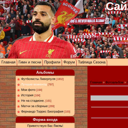
Сай
Главная
Гимн и песни
Профили
Форум
Таблица Сезона
Альбомы
Футболисты Ливерпуля
[1802]
Главная
»
Фотоальбом
»
Лучшие моменты
[797]
Мои фото
[194]
История
[164]
Не на стадионе.
[191]
Матчи за сборные
[269]
Фернандо Торрес Биография
[100]
Форма входа
Приветствую Вас
Гость
!