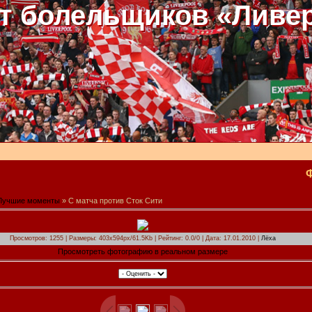
т болельщиков «Ливе
Лучшие моменты
» С матча против Сток Сити
Просмотров: 1255 | Размеры: 403x594px/61.5Kb | Рейтинг: 0.0/0 | Дата: 17.01.2010 |
Лёха
Просмотреть фотографию в реальном размере