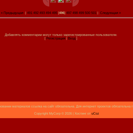
« Предыдущая
|
491
492
493
494
495
[
496
]
497
498
499
500
501
|
Следующая »
Добавлять комментарии могут только зарегистрированные пользователи.
[
Регистрация
|
Вход
]
овании материалов ссылка на сайт обязательна. Для интернет проектов обязательна 
Copyright MyCorp © 2026 |
Хостинг от
uCoz