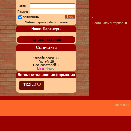
Логин:
Пароль:
запомнить
Забыл пароль
|
Регистрация
Всего комментариев:
0
Наши Партнеры
Каталог ссылок
Статистика
Онлайн всего:
31
Гостей:
29
Пользователей:
2
Мыш
,
Фауст
Дополнительная информация
При использ