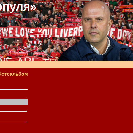
рпуля»
Фотоальбом