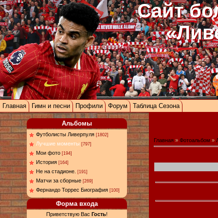
Сайт бо
«Лив
Главная
Гимн и песни
Профили
Форум
Таблица Сезона
Альбомы
Футболисты Ливерпуля
[1802]
Главная
»
Фотоальбом
»
Лучшие моменты
[797]
Мои фото
[194]
История
[164]
Не на стадионе.
[191]
Матчи за сборные
[269]
Фернандо Торрес Биография
[100]
Форма входа
Приветствую Вас
Гость
!