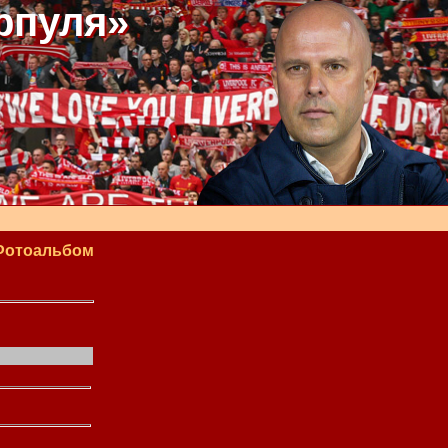
рпуля»
Фотоальбом