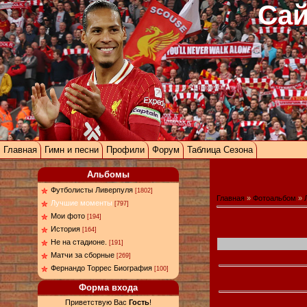
Сай
Главная
Гимн и песни
Профили
Форум
Таблица Сезона
Альбомы
Футболисты Ливерпуля
[1802]
Главная
»
Фотоальбом
»
Лучшие моменты
[797]
Мои фото
[194]
История
[164]
Не на стадионе.
[191]
Матчи за сборные
[269]
Фернандо Торрес Биография
[100]
Форма входа
Приветствую Вас
Гость
!