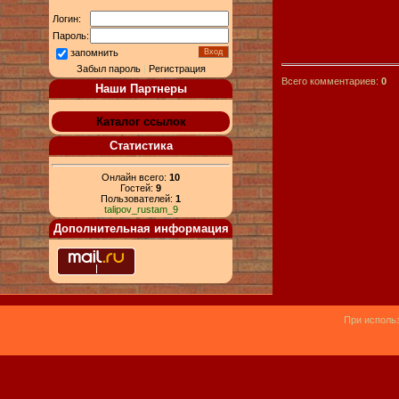
Логин:
Пароль:
запомнить
Забыл пароль
|
Регистрация
Всего комментариев:
0
Наши Партнеры
Каталог ссылок
Статистика
Онлайн всего:
10
Гостей:
9
Пользователей:
1
talipov_rustam_9
Дополнительная информация
При использ