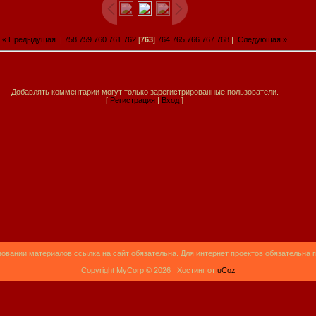
« Предыдущая
|
758
759
760
761
762
[
763
]
764
765
766
767
768
|
Следующая »
Добавлять комментарии могут только зарегистрированные пользователи.
[
Регистрация
|
Вход
]
овании материалов ссылка на сайт обязательна. Для интернет проектов обязательна 
Copyright MyCorp © 2026 |
Хостинг от
uCoz