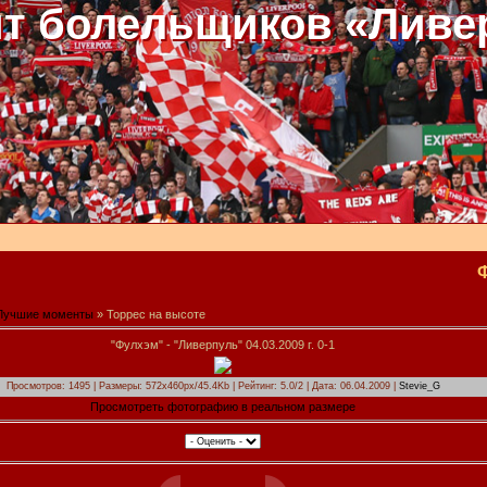
т болельщиков «Ливе
Лучшие моменты
» Торрес на высоте
"Фулхэм" - "Ливерпуль" 04.03.2009 г. 0-1
Просмотров: 1495 | Размеры: 572x460px/45.4Kb | Рейтинг: 5.0/2 | Дата: 06.04.2009 |
Stevie_G
Просмотреть фотографию в реальном размере