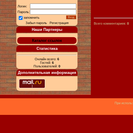
Логин:
Пароль:
запомнить
Забыл пароль
|
Регистрация
Всего комментариев:
0
Наши Партнеры
Каталог ссылок
Статистика
Онлайн всего:
6
Гостей:
6
Пользователей:
0
Дополнительная информация
При использ