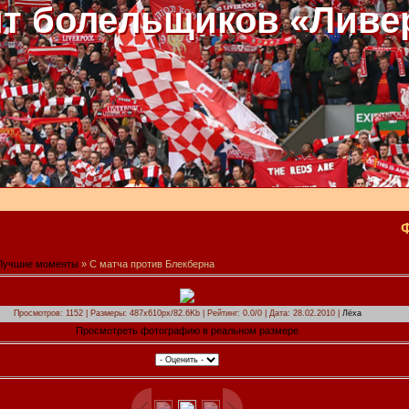
т болельщиков «Ливе
Лучшие моменты
» С матча против Блекберна
Просмотров: 1152 | Размеры: 487x610px/82.6Kb | Рейтинг: 0.0/0 | Дата: 28.02.2010 |
Лёха
Просмотреть фотографию в реальном размере