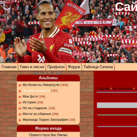
Сай
Главная
Гимн и песни
Профили
Форум
Таблица Сезона
Альбомы
Футболисты Ливерпуля
[1802]
Главная
»
Фотоальбом
»
Лучшие моменты
[797]
Мои фото
[194]
История
[164]
Не на стадионе.
[191]
Матчи за сборные
[269]
Фернандо Торрес Биография
[100]
Форма входа
Приветствую Вас
Гость
!