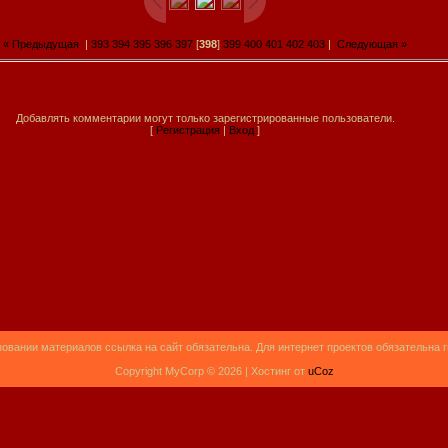
« Предыдущая
|
393
394
395
396
397
[
398
]
399
400
401
402
403
|
Следующая »
Добавлять комментарии могут только зарегистрированные пользователи.
[
Регистрация
|
Вход
]
овании материалов ссылка на сайт обязательна. Для интернет проектов обязательна 
Copyright MyCorp © 2026 |
Хостинг от
uCoz