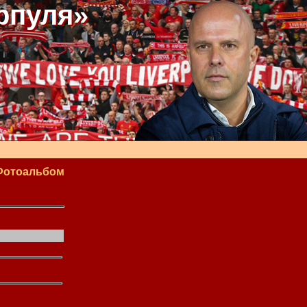
рпуля»
Фотоальбом