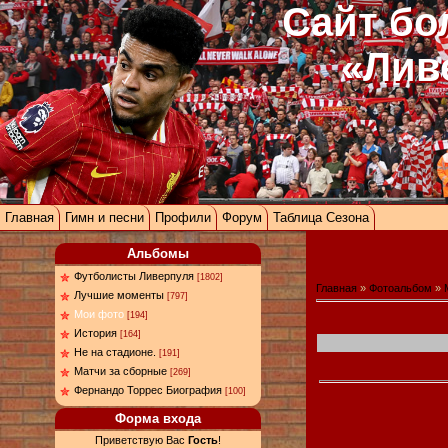
Сайт бо
«Лив
Главная
Гимн и песни
Профили
Форум
Таблица Сезона
Альбомы
Футболисты Ливерпуля
[1802]
Главная
»
Фотоальбом
»
Лучшие моменты
[797]
Мои фото
[194]
История
[164]
Не на стадионе.
[191]
Матчи за сборные
[269]
Фернандо Торрес Биография
[100]
Форма входа
Приветствую Вас
Гость
!