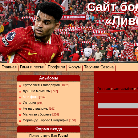
Сайт бо
«Лив
Главная
Гимн и песни
Профили
Форум
Таблица Сезона
Альбомы
Футболисты Ливерпуля
[1802]
Главная
»
Фотоальбом
»
Лучшие моменты
[797]
Мои фото
[194]
История
[164]
Не на стадионе.
[191]
Матчи за сборные
[269]
Фернандо Торрес Биография
[100]
Форма входа
Приветствую Вас
Гость
!