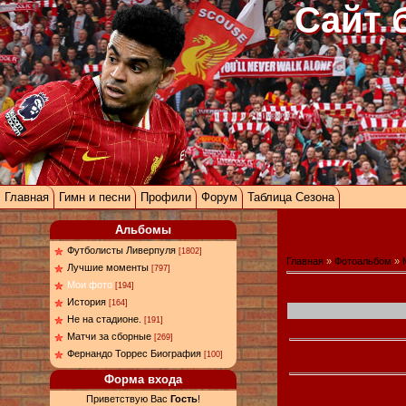
Сайт 
Главная
Гимн и песни
Профили
Форум
Таблица Сезона
Альбомы
Футболисты Ливерпуля
[1802]
Главная
»
Фотоальбом
»
Лучшие моменты
[797]
Мои фото
[194]
История
[164]
Не на стадионе.
[191]
Матчи за сборные
[269]
Фернандо Торрес Биография
[100]
Форма входа
Приветствую Вас
Гость
!