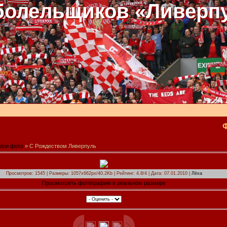
болельщиков «Ливерп
Мои фото
» С Рождеством Ливерпуль
Просмотров: 1545 | Размеры: 1057x662px/40.2Kb | Рейтинг: 4.8/4 | Дата: 07.01.2010 |
Лёха
Просмотреть фотографию в реальном размере