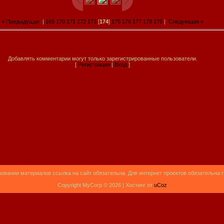
« Предыдущая
|
169
170
171
172
173
[
174
]
175
176
177
178
179
|
Следующая »
Добавлять комментарии могут только зарегистрированные пользователи.
[
Регистрация
|
Вход
]
овании материалов ссылка на сайт обязательна. Для интернет проектов обязательна 
Copyright MyCorp © 2026 |
Хостинг от
uCoz