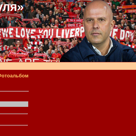
уля»
Фотоальбом