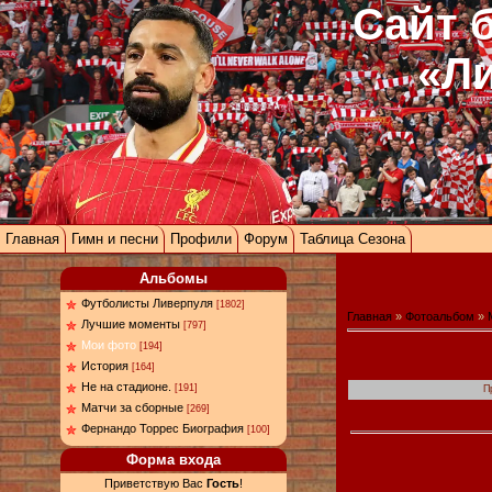
Сайт 
«Л
Главная
Гимн и песни
Профили
Форум
Таблица Сезона
Альбомы
Футболисты Ливерпуля
[1802]
Главная
»
Фотоальбом
»
Лучшие моменты
[797]
Мои фото
[194]
История
[164]
Не на стадионе.
[191]
П
Матчи за сборные
[269]
Фернандо Торрес Биография
[100]
Форма входа
Приветствую Вас
Гость
!